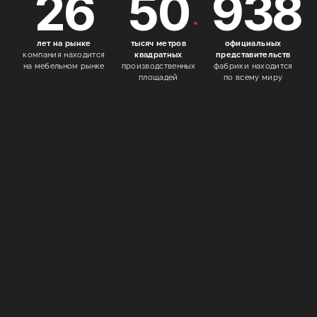
26
50
938
лет на рынке
тысяч метров
официальных
компания находится
квадратных
представительств
на мебельном рынке
производственных
фабрики находится
площадей
по всему миру