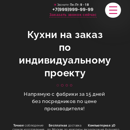
Звоните
Пн-Пт:
9 - 18
+7(999)999-99-99
Заказать звонок сейчас
Кухни на заказ
КАТАЛОГ
по
индивидуальному
ПОРТФОЛИО
проекту
АКЦИИ
СТАТЬИ
Напрямую с фабрики за 15 дней
СТОИМОСТЬ
без посредников по цене
производителя!
О КОМПАНИИ
Точное
соблюдение
Бесплатная
доставка
Компьютерная 3D
ИНФОРМАЦИЯ
сроков изготовления
по Москве до квартиры
визуализация будущего