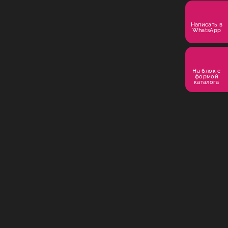
Написать в
WhatsApp
На блок с
формой
каталога