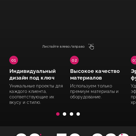
Листайте влево/вправо
01
02
0
Индивидуальный
Высокое качество
Э
дизайн под ключ
материалов
ф
Уникальные проекты для
Используем только
Уд
каждого клиента,
премиум материалы и
эф
соответствующие их
оборудование.
пр
вкусу и стилю.
хр