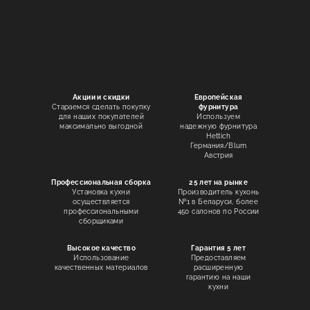
Акции и скидки
Европейская
Стараемся сделать покупку
фурнитура
для наших покупателей
Используем
максимально выгодной
надежную фурнитура
Hettich
Германия/Blum
Австрия
Профессиональная сборка
25 лет на рынке
Установка кухни
Производитель кухонь
осуществляется
№1 в Беларуси, более
профессиональными
450 салонов по России
сборщиками
Высокое качество
Гарантия 5 лет
Использование
Предоставляем
качественных материалов
расширенную
гарантию на наши
кухни