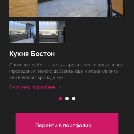
Кухня Бостон
я
Описание работы - цена - сроки - место выполнения
О
(проведения) можно добавить еще и отзыв клиенты
(
или видеообзор сюда же
и
Смотреть подробнее
С
Перейти в портфолио