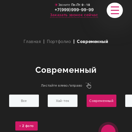
Звоните
Пн-Пт:
9 - 18
+7(999)999-99-99
Заказать звонок сейчас
Главная
Портфолио
Современный
КАТАЛОГ
ПОРТФОЛИО
Современный
АКЦИИ
Листайте влево/вправо
СТАТЬИ
Все
Хай-тек
Современный
СТОИМОСТЬ
О КОМПАНИИ
+
2
фото
ИНФОРМАЦИЯ